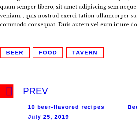
quam semper libero, sit amet adipiscing sem neque
veniam. , quis nostrud exerci tation ullamcorper susc
commodo consequat. Duis autem vel eum iriure dol
BEER
FOOD
TAVERN
PREV
10 beer-flavored recipes
Be
July 25, 2019