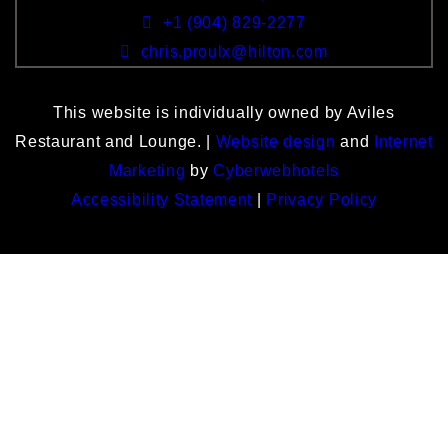
+1 (904) 829-2277
chris.proulx@hilton.com
This website is individually owned by Aviles
Restaurant and Lounge. |
Website design
and
Internet
Marketing
by
Cyberwebhotels
Accessibility Statement
|
Privacy Policy