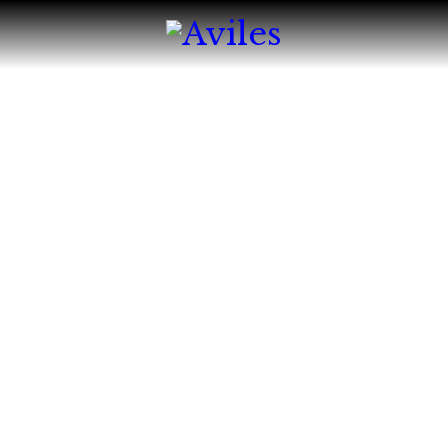
HOME
ABOUT
MENU
CATERING & BA
RESERVATION
REQUEST FOR 
CONTACT-US