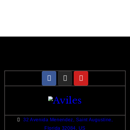
32 Avenida Menendez, Saint Augustine,
Florida 32084, US