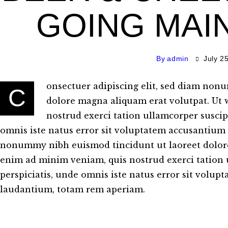
GOING MAI
By
admin
July 2
onsectuer adipiscing elit, sed diam non
C
dolore magna aliquam erat volutpat. Ut 
nostrud exerci tation ullamcorper suscipi
omnis iste natus error sit voluptatem accusantium 
nonummy nibh euismod tincidunt ut laoreet dolore
enim ad minim veniam, quis nostrud exerci tation ul
perspiciatis, unde omnis iste natus error sit vol
laudantium, totam rem aperiam.