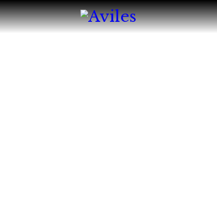
HOME
ABOUT
MENU
CATERING & BA
RESERVATION
REQUEST FOR 
CONTACT-US